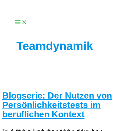
Zum
Inhalt
springen
Teamdynamik
Blogserie: Der Nutzen von
Persönlichkeitstests im
beruflichen Kontext
Teil 4: Welche langfristigen Erfolge gibt es durch