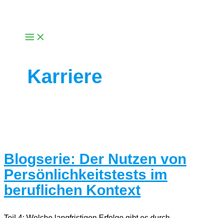
Zum
Inhalt
springen
Karriere
Blogserie: Der Nutzen von
Persönlichkeitstests im
beruflichen Kontext
Teil 4: Welche langfristigen Erfolge gibt es durch